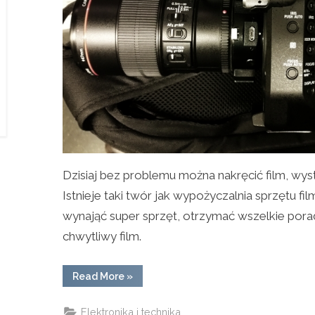
Dzisiaj bez problemu można nakręcić film, wys
Istnieje taki twór jak wypożyczalnia sprzętu 
wynająć super sprzęt, otrzymać wszelkie pora
chwytliwy film.
“Ty
Read More
»
też
możesz
nakręcić
Elektronika i technika
film!”