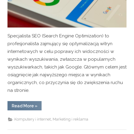
Specjalista SEO (Search Engine Optimization) to
profesjonalista zajmujący się optymalizacją witryn
internetowych w celu poprawy ich widoczności w
wynikach wyszukiwania, zwłaszcza w popularnych
wyszukiwarkach, takich jak Google. Głównym celem jest
osiągnięcie jak najwyższego miejsca w wynikach
organicznych, co przyczynia się do zwiększenia ruchu
na stronie.
“W
Read More
»
czym
pomoże
specjalista
,
Komputery i internet
Marketing i reklama
SEO?
Czy
warto