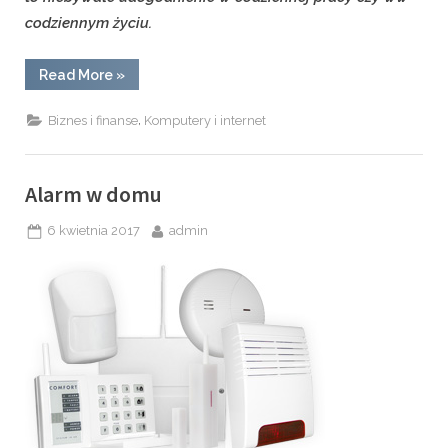
codziennym życiu.
“Program
Read More
»
do
obsługi
hotelu”
,
Biznes i finanse
Komputery i internet
Alarm w domu
Posted
By
6 kwietnia 2017
admin
on