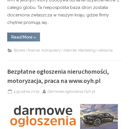
całego globu. Ta niepospolita baza stron została
doceniona zwłaszcza w naszym kraju, gdzie firmy
chętnie promują się…
“Bezpłatny
Read More
»
katalog
firm
z
,
,
Biznes i finanse
Komputery i internet
Marketing i reklama
całego
świata”
Bezpłatne ogłoszenia nieruchomości,
motoryzacja, praca na www.oyh.pl
Posted
By
4 grudnia 2019
darmowe ogłoszenia Oyh.pl
on