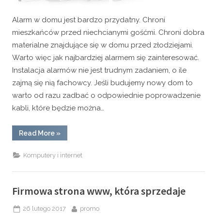
Alarm w domu jest bardzo przydatny. Chroni
mieszkańców przed niechcianymi gośćmi. Chroni dobra
materialne znajdujące się w domu przed złodziejami.
Warto więc jak najbardziej alarmem się zainteresować.
Instalacja alarmów nie jest trudnym zadaniem, o ile
zajmą się nią fachowcy. Jeśli budujemy nowy dom to
warto od razu zadbać o odpowiednie poprowadzenie
kabli, które będzie można…
“Alarm
Read More
»
w
domu”
Komputery i internet
Firmowa strona www, która sprzedaje
Posted
By
26 lutego 2017
promo