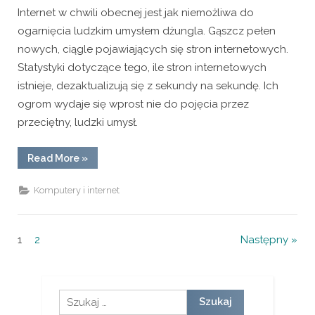
Internet w chwili obecnej jest jak niemożliwa do
ogarnięcia ludzkim umysłem dżungla. Gąszcz pełen
nowych, ciągle pojawiających się stron internetowych.
Statystyki dotyczące tego, ile stron internetowych
istnieje, dezaktualizują się z sekundy na sekundę. Ich
ogrom wydaje się wprost nie do pojęcia przez
przeciętny, ludzki umysł.
“Katalogi
Read More
»
firmowe
–
o
Komputery i internet
co
chodzi?”
Nawigacja
1
2
Następny
po
wpisach
Szukaj: