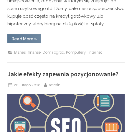
umiejscowienia, otoczenia w którym się znajduje, od
stanu użytkowego itd. Domy, całe nasze społeczeństwo
kupuje dość często na kredyt gotówkowy lub
hipoteczny, który biorą na dużą ilość lat spłaty.
“Czy
Read More
»
kupić
i
sprzedać
,
,
Biznes i finanse
Dom i ogród
Komputery i internet
mieszkanie
lub
dom
prywatnie
czy
Jakie efekty zapewnia pozycjonowanie?
z
pośrednikiem?”
Posted
By
20 lutego 2018
admin
on