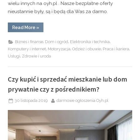
wielu innych na oyh.pl . Nasze bezpłatne oferty
nieustannie były, są i będą dla Was za darmo.
“Bezpłatne
Read More
»
ogłoszenia
nieruchomości,
motoryzacja,
,
,
,
Biznes i finanse
Dom i ogród
Elektronika i technika
praca
,
,
,
,
Komputery i internet
Motoryzacja
Odzież i obuwie
Praca i kariera
na
www.oyh.pl”
,
Usługi
Zdrowie i uroda
Czy kupić i sprzedać mieszkanie lub dom
prywatnie czy z pośrednikiem?
Posted
By
30 listopada 2019
darmowe ogłoszenia Oyh.pl
on