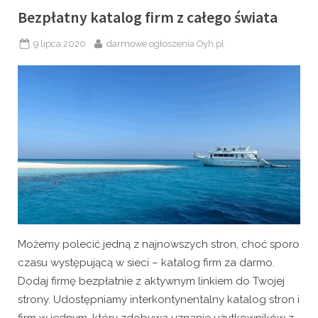
współpracować
ze
Bezpłatny katalog firm z całego świata
specjalistą
SEO?”
Posted
By
9 lipca 2020
darmowe ogłoszenia Oyh.pl
on
Możemy polecić jedną z najnowszych stron, choć sporo
czasu występującą w sieci – katalog firm za darmo.
Dodaj firmę bezpłatnie z aktywnym linkiem do Twojej
strony. Udostępniamy interkontynentalny katalog stron i
firm w jednym, który zdobywa uznanie użytkowników z