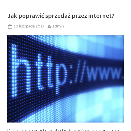
Jak poprawić sprzedaż przez internet?
Posted
By
10 listopada 2017
admin
on
Dla osób prowadzących działalność gospodarczą za