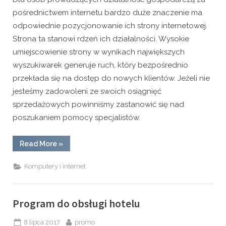
pośrednictwem internetu bardzo duże znaczenie ma
odpowiednie pozycjonowanie ich strony internetowej.
Strona ta stanowi rdzeń ich działalności. Wysokie
umiejscowienie strony w wynikach największych
wyszukiwarek generuje ruch, który bezpośrednio
przekłada się na dostęp do nowych klientów. Jeżeli nie
jesteśmy zadowoleni ze swoich osiągnięć
sprzedażowych powinniśmy zastanowić się nad
poszukaniem pomocy specjalistów.
“Jak
Read More
»
poprawić
sprzedaż
przez
Komputery i internet
internet?”
Program do obsługi hotelu
Posted
By
8 lipca 2017
promo