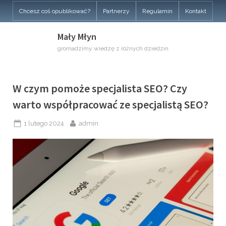
Skip
Chcesz coś opublikować?
Partnerzy
Regulamin
Kontakt
to
content
Mały Młyn
gromadzimy wiedzę z różnych dziedzin
Kategoria:
W czym pomoże specjalista SEO? Czy
warto współpracować ze specjalistą SEO?
Komputery
Posted
By
1 lutego 2024
admin
i
on
internet