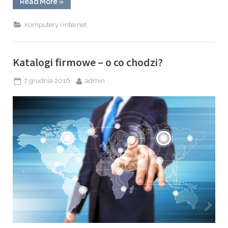
“Firmowa
Read More
»
strona
www,
która
Komputery i internet
sprzedaje”
Katalogi firmowe – o co chodzi?
Posted
By
7 grudnia 2016
admin
on