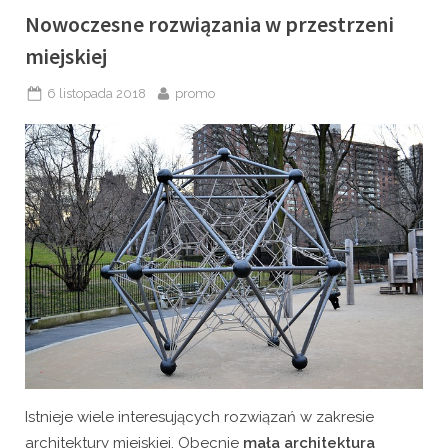
Nowoczesne rozwiązania w przestrzeni
miejskiej
Posted
By
6 listopada 2018
promo
on
Istnieje wiele interesujących rozwiązań w zakresie
architektury miejskiej. Obecnie
mała architektura