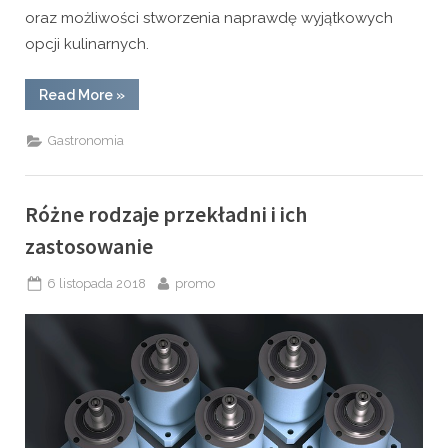
oraz możliwości stworzenia naprawdę wyjątkowych
opcji kulinarnych.
“Słodkości
Read More
»
–
ważny
element
Gastronomia
kuchni”
Różne rodzaje przekładni i ich
zastosowanie
Posted
By
6 listopada 2018
promo
on