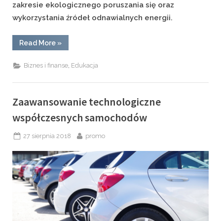
zakresie ekologicznego poruszania się oraz
wykorzystania źródeł odnawialnych energii.
“Ekologiczne
Read More
»
źródła
energii
w
,
Biznes i finanse
Edukacja
praktyce”
Zaawansowanie technologiczne
współczesnych samochodów
Posted
By
27 sierpnia 2018
promo
on