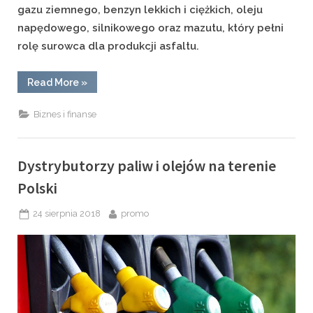
gazu ziemnego, benzyn lekkich i ciężkich, oleju
napędowego, silnikowego oraz mazutu, który pełni
rolę surowca dla produkcji asfaltu.
“Pozyskiwanie
Read More
»
ropy
naftowej
–
Biznes i finanse
przeznaczenie
produktów”
Dystrybutorzy paliw i olejów na terenie
Polski
Posted
By
24 sierpnia 2018
promo
on