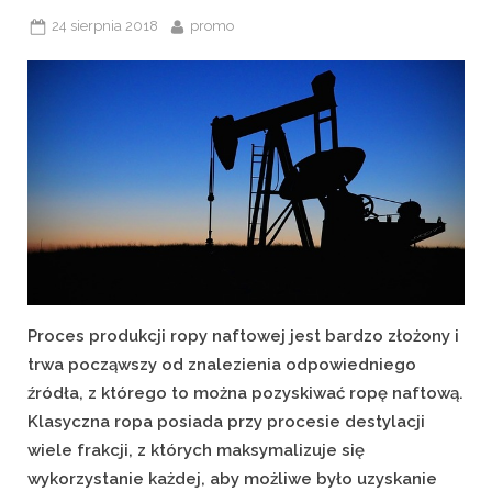
Posted
By
24 sierpnia 2018
promo
on
Proces produkcji ropy naftowej jest bardzo złożony i
trwa począwszy od znalezienia odpowiedniego
źródła, z którego to można pozyskiwać ropę naftową.
Klasyczna ropa posiada przy procesie destylacji
wiele frakcji, z których maksymalizuje się
wykorzystanie każdej, aby możliwe było uzyskanie