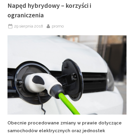
Napęd hybrydowy – korzyści i
ograniczenia
Posted
By
29 sierpnia 2018
promo
on
Obecnie procedowane zmiany w prawie dotyczące
samochodów elektrycznych oraz jednostek