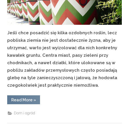
Jeśli chce posadzić się kilka ozdobnych roślin, lecz
pobliska ziemia nie jest dostatecznie żyzna, aby je
utrzymać, warto jest wyizolować dla nich konkretny
kawałek gruntu. Centra miast, pasy zieleni przy
chodnikach, a nawet działki, które ulokowane są w
pobliżu zakładów przemysłowych często posiadają
glebę na tyle zanieczyszczoną i jałową, że hodowla
czegokolwiek jest praktycznie niemożliwa.
“Donice
Read More
»
betonowe,
miejskie
–
Dom i ogród
co
kupić,
jaką
wybrać?”