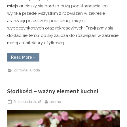
miejska
cieszy się bardzo dużą popularnością, co
wynika przede wszystkim z rozwiązań w zakresie
aranżacji przestrzeni publicznej, miejsc
wypoczynkowych oraz rekreacyjnych. Przyjrzymy się
dokładnie temu, co się zalicza do rozwiązań w zakresie
małej architektury użytkowej.
“Nowoczesne
Read More
»
rozwiązania
w
przestrzeni
Zdrowie i uroda
miejskiej”
Słodkości – ważny element kuchni
Posted
By
6 listopada 2018
promo
on