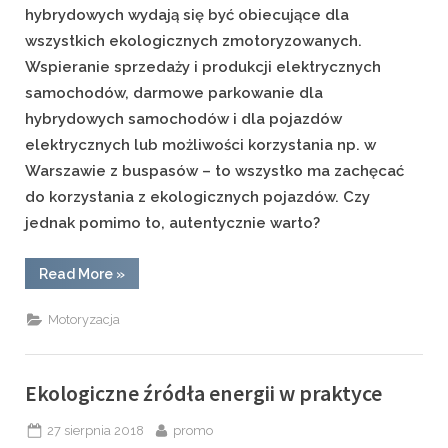
hybrydowych wydają się być obiecujące dla
wszystkich ekologicznych zmotoryzowanych.
Wspieranie sprzedaży i produkcji elektrycznych
samochodów, darmowe parkowanie dla
hybrydowych samochodów i dla pojazdów
elektrycznych lub możliwości korzystania np. w
Warszawie z buspasów – to wszystko ma zachęcać
do korzystania z ekologicznych pojazdów. Czy
jednak pomimo to, autentycznie warto?
“Napęd
Read More
»
hybrydowy
–
korzyści
Motoryzacja
i
ograniczenia”
Ekologiczne źródła energii w praktyce
Posted
By
27 sierpnia 2018
promo