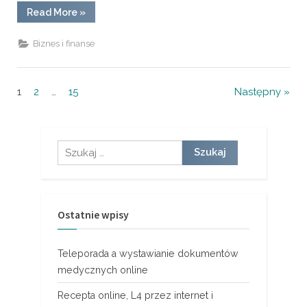
“Dystrybutorzy
Read More
»
paliw
i
olejów
Biznes i finanse
na
terenie
Polski”
Nawigacja
1
2
…
15
Następny
po
wpisach
Szukaj:
Ostatnie wpisy
Teleporada a wystawianie dokumentów
medycznych online
Recepta online, L4 przez internet i