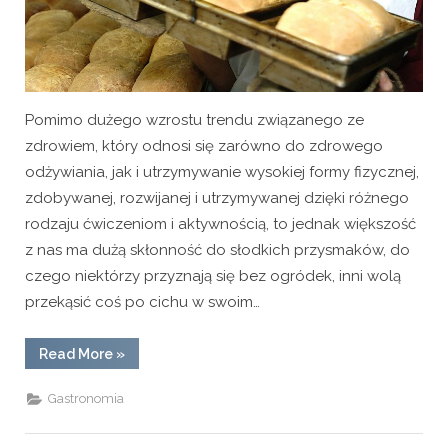
Pomimo dużego wzrostu trendu związanego ze
zdrowiem, który odnosi się zarówno do zdrowego
odżywiania, jak i utrzymywanie wysokiej formy fizycznej,
zdobywanej, rozwijanej i utrzymywanej dzięki różnego
rodzaju ćwiczeniom i aktywnością, to jednak większość
z nas ma dużą skłonność do słodkich przysmaków, do
czego niektórzy przyznają się bez ogródek, inni wolą
przekąsić coś po cichu w swoim…
“Skąd
Read More
»
czerpać
informacje
o
Gastronomia
nowościach
w
piekarnictwie?”