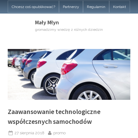
Skip
Chcesz coś opublikować?
Partnerzy
Regulamin
Kontakt
to
content
Mały Młyn
gromadzimy wiedzę z różnych dziedzin
Zaawansowanie technologiczne
współczesnych samochodów
Posted
By
27 sierpnia 2018
promo