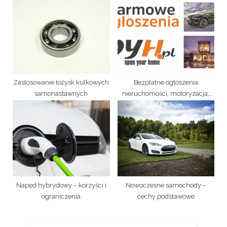
stref czystego transportu?
Zastosowanie łożysk kulkowych
Bezpłatne ogłoszenia
samonastawnych
nieruchomości, motoryzacja,
praca na www.oyh.pl
Napęd hybrydowy – korzyści i
Nowoczesne samochody –
ograniczenia
cechy podstawowe