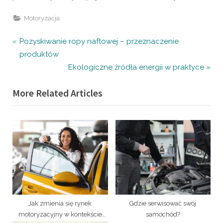
Motoryzacja
Nawigacja
P
Pozyskiwanie ropy naftowej – przeznaczenie
r
produktów
wpisu
e
N
Ekologiczne źródła energii w praktyce
v
e
More Related Articles
i
x
o
t
u
P
s
o
P
s
o
t
s
:
t
:
Jak zmienia się rynek
Gdzie serwisować swój
motoryzacyjny w kontekście
samochód?