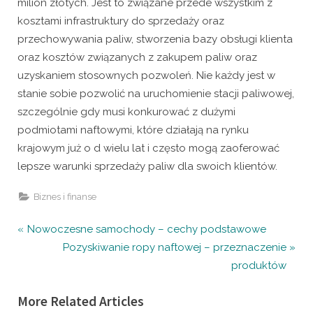
milion złotych. Jest to związane przede wszystkim z
kosztami infrastruktury do sprzedaży oraz
przechowywania paliw, stworzenia bazy obsługi klienta
oraz kosztów związanych z zakupem paliw oraz
uzyskaniem stosownych pozwoleń. Nie każdy jest w
stanie sobie pozwolić na uruchomienie stacji paliwowej,
szczególnie gdy musi konkurować z dużymi
podmiotami naftowymi, które działają na rynku
krajowym już o d wielu lat i często mogą zaoferować
lepsze warunki sprzedaży paliw dla swoich klientów.
Biznes i finanse
Nawigacja
P
Nowoczesne samochody – cechy podstawowe
r
N
Pozyskiwanie ropy naftowej – przeznaczenie
wpisu
e
e
produktów
v
x
More Related Articles
i
t