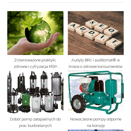
o
P
u
o
s
s
P
t
o
:
s
t
:
Zrównoważone praktyki,
Audyty BRC i auditomat® w
zdrowie i cyfryzacja MŚP
trosce o zdrowie konsumentów
wspierane przez auditomat®
Dobór pomp zatapialnych do
Nowoczesne pompy odporne
prac budowlanych
na korozję