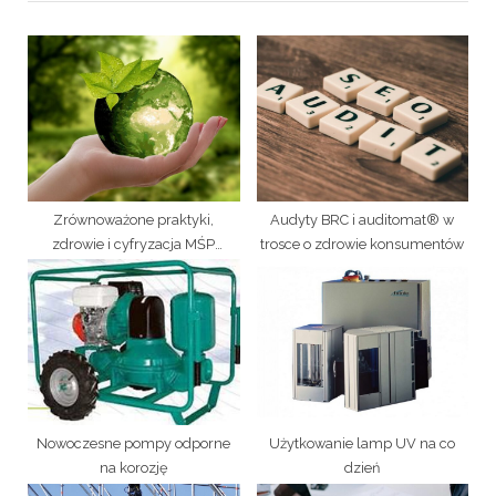
i
t
o
P
u
o
s
s
P
t
o
:
s
t
Zrównoważone praktyki,
Audyty BRC i auditomat® w
:
zdrowie i cyfryzacja MŚP
trosce o zdrowie konsumentów
wspierane przez auditomat®
Nowoczesne pompy odporne
Użytkowanie lamp UV na co
na korozję
dzień