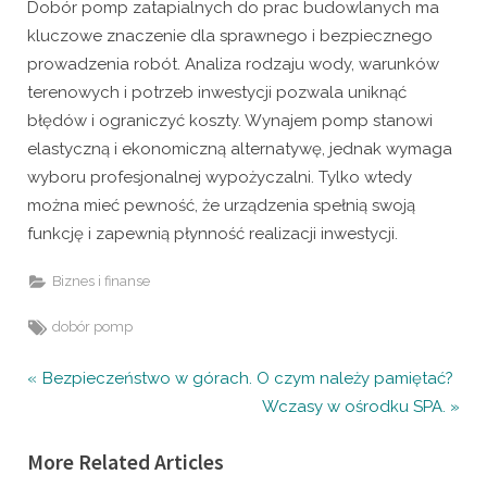
Dobór pomp zatapialnych do prac budowlanych ma
kluczowe znaczenie dla sprawnego i bezpiecznego
prowadzenia robót. Analiza rodzaju wody, warunków
terenowych i potrzeb inwestycji pozwala uniknąć
błędów i ograniczyć koszty. Wynajem pomp stanowi
elastyczną i ekonomiczną alternatywę, jednak wymaga
wyboru profesjonalnej wypożyczalni. Tylko wtedy
można mieć pewność, że urządzenia spełnią swoją
funkcję i zapewnią płynność realizacji inwestycji.
Biznes i finanse
Tags:
dobór pomp
Nawigacja
P
Bezpieczeństwo w górach. O czym należy pamiętać?
r
N
Wczasy w ośrodku SPA.
wpisu
e
e
More Related Articles
v
x