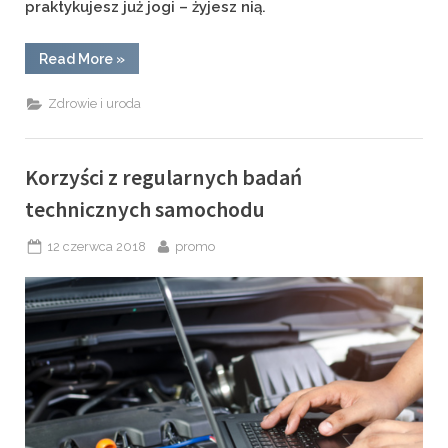
praktykujesz już jogi – żyjesz nią.
“Joga
Read More
»
dla
ciała,
umysłu
Zdrowie i uroda
i
duszy”
Korzyści z regularnych badań
technicznych samochodu
Posted
By
12 czerwca 2018
promo
on