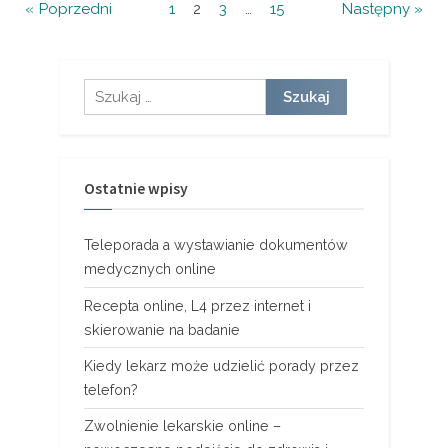
Nawigacja
Poprzedni
1
2
3
…
15
Następny
po
wpisach
Szukaj:
Ostatnie wpisy
Teleporada a wystawianie dokumentów
medycznych online
Recepta online, L4 przez internet i
skierowanie na badanie
Kiedy lekarz może udzielić porady przez
telefon?
Zwolnienie lekarskie online –