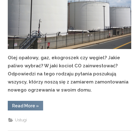
Olej opałowy, gaz, ekogroszek czy węgiel? Jakie
paliwo wybrać? W jaki kocioł CO zainwestować?
Odpowiedzi na tego rodzaju pytania poszukują
wszyscy, którzy noszą się z zamiarem zamontowania
nowego ogrzewania w swoim domu.
“Olej
Read More
»
opałowy,
gaz,
ekogroszek
Usługi
czy
węgiel?”