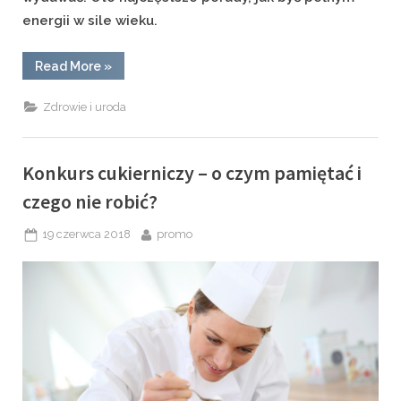
energii w sile wieku.
“Senior
Read More
»
w
dobrej
formie
Zdrowie i uroda
–
jak
to
osiągnąć?”
Konkurs cukierniczy – o czym pamiętać i
czego nie robić?
Posted
By
19 czerwca 2018
promo
on