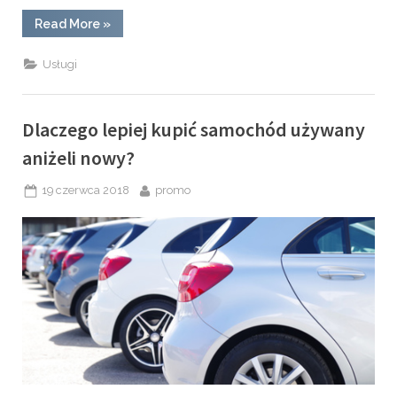
“Konkurs
Read More
»
cukierniczy
–
o
Usługi
czym
pamiętać
i
czego
nie
Dlaczego lepiej kupić samochód używany
robić?”
aniżeli nowy?
Posted
By
19 czerwca 2018
promo
on