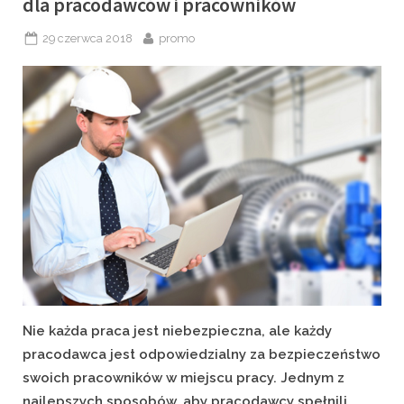
dla pracodawców i pracowników
Posted
By
29 czerwca 2018
promo
on
Nie każda praca jest niebezpieczna, ale każdy
pracodawca jest odpowiedzialny za bezpieczeństwo
swoich pracowników w miejscu pracy. Jednym z
najlepszych sposobów, aby pracodawcy spełnili