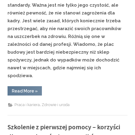
standardy. Ważna jest nie tylko jego czystość, ale
również pewność, że nie stanowi zagrożenia dla
kadry. Jest wiele zasad, których koniecznie trzeba
przestrzegać, aby nie narazić swoich pracowników
na uszczerbek na zdrowiu. Różnią się one w
zależności od danej profesji. Wiadomo, że plac
budowy jest bardziej niebezpieczny niż sklep
spożywczy, jednak do wypadków może dochodzić
nawet w miejscach, gdzie najmniej się ich
spodziewa.
“Bezpieczeństwo
Read More
»
i
higiena
pracy
,
Praca i kariera
Zdrowie i uroda
–
Dlaczego
są
tak
ważne?”
Szkolenie z pierwszej pomocy – korzyści