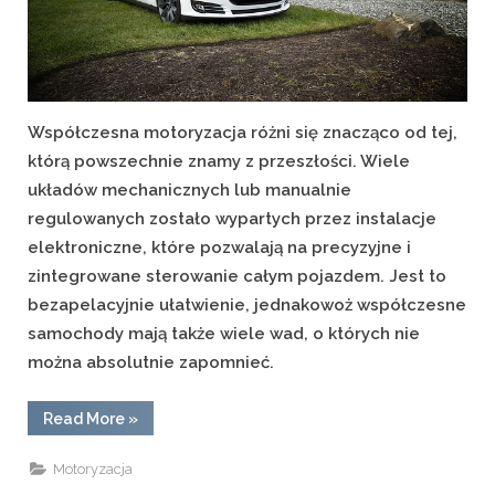
Współczesna motoryzacja różni się znacząco od tej,
którą powszechnie znamy z przeszłości. Wiele
układów mechanicznych lub manualnie
regulowanych zostało wypartych przez instalacje
elektroniczne, które pozwalają na precyzyjne i
zintegrowane sterowanie całym pojazdem. Jest to
bezapelacyjnie ułatwienie, jednakowoż współczesne
samochody mają także wiele wad, o których nie
można absolutnie zapomnieć.
“Nowoczesne
Read More
»
samochody
–
cechy
Motoryzacja
podstawowe”