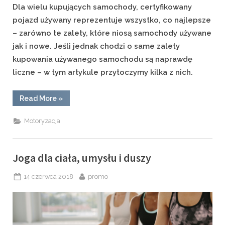
Dla wielu kupujących samochody, certyfikowany
pojazd używany reprezentuje wszystko, co najlepsze
– zarówno te zalety, które niosą samochody używane
jak i nowe. Jeśli jednak chodzi o same zalety
kupowania używanego samochodu są naprawdę
liczne – w tym artykule przytoczymy kilka z nich.
“Dlaczego
Read More
»
lepiej
kupić
samochód
Motoryzacja
używany
aniżeli
nowy?”
Joga dla ciała, umysłu i duszy
Posted
By
14 czerwca 2018
promo
on