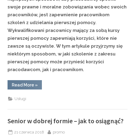
swoje prawne i moralne zobowiązania wobec swoich
pracowników, jest zapewnienie pracownikom
szkoleń z udzielania pierwszej pomocy.
Wykwalifikowani pracownicy mający za sobą kursy
pierwszej pomocy zapewniają korzyści, które nie
zawsze są oczywiste. W tym artykule przyjrzymy się
niektórym sposobom, w jaki szkolenie z zakresu
pierwszej pomocy może przynieść korzyści
pracodawcom, jak i pracownikom.
“Szkolenie
Read More
»
z
pierwszej
pomocy
Usługi
–
korzyści
dla
pracodawców
i
Senior w dobrej formie – jak to osiągnąć?
pracowników”
Posted
By
21 czerwca 2018
promo