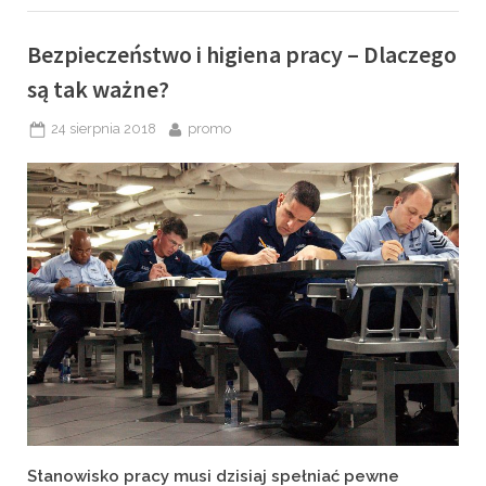
Bezpieczeństwo i higiena pracy – Dlaczego
są tak ważne?
Posted
By
24 sierpnia 2018
promo
on
Stanowisko pracy musi dzisiaj spełniać pewne