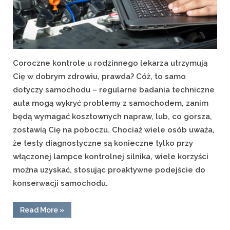
Coroczne kontrole u rodzinnego lekarza utrzymują
Cię w dobrym zdrowiu, prawda? Cóż, to samo
dotyczy samochodu – regularne badania techniczne
auta mogą wykryć problemy z samochodem, zanim
będą wymagać kosztownych napraw, lub, co gorsza,
zostawią Cię na poboczu. Chociaż wiele osób uważa,
że ​​testy diagnostyczne są konieczne tylko przy
włączonej lampce kontrolnej silnika, wiele korzyści
można uzyskać, stosując proaktywne podejście do
konserwacji samochodu.
“Korzyści
Read More
»
z
regularnych