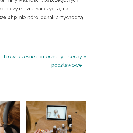
e terminy ważności poszczególnych
 rzeczy można nauczyć się na
owe bhp
, niektóre jednak przychodzą
N
Nowoczesne samochody – cechy
e
podstawowe
x
t
P
o
s
t
: