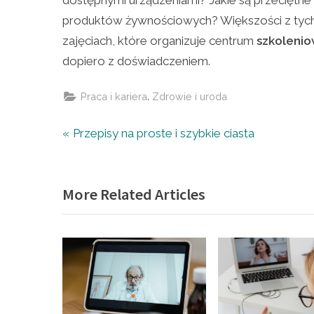
dostępnymi urządzeniami? Jakie są przeciętn
produktów żywnościowych? Większości z tych
zajęciach, które organizuje centrum
szkoleni
dopiero z doświadczeniem.
,
Praca i kariera
Zdrowie i uroda
Nawigacja
P
Przepisy na proste i szybkie ciasta
r
wpisu
e
More Related Articles
v
i
o
u
s
P