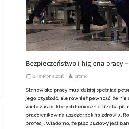
Bezpieczeństwo i higiena pracy –
Posted
By
24 sierpnia 2018
promo
on
Stanowisko pracy musi dzisiaj spełniać pewn
jego czystość, ale również pewność, że nie 
wiele zasad, których koniecznie trzeba prz
pracowników na uszczerbek na zdrowiu. Róż
profesji. Wiadomo, że plac budowy jest bard