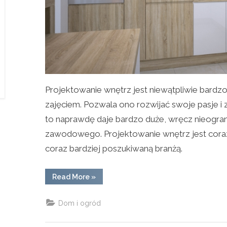
Projektowanie wnętrz jest niewątpliwie bardzo
zajęciem. Pozwala ono rozwijać swoje pasje i z
to naprawdę daje bardzo duże, wręcz nieogra
zawodowego. Projektowanie wnętrz jest cora
coraz bardziej poszukiwaną branżą.
“Co
Read More
»
kryje
się
pod
Dom i ogród
hasłem
projektowanie
wnętrz?”