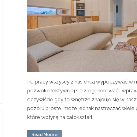
Po pracy wszyscy z nas chcą wypoczywać w 
pozwoli efektywniej się zregenerować i wprawi
oczywiście gdy to wnętrze znajduje się w nas
pozoru proste, może jednak nastręczać wiele 
które wpłyną na całokształt.
“Zleć
Read More
»