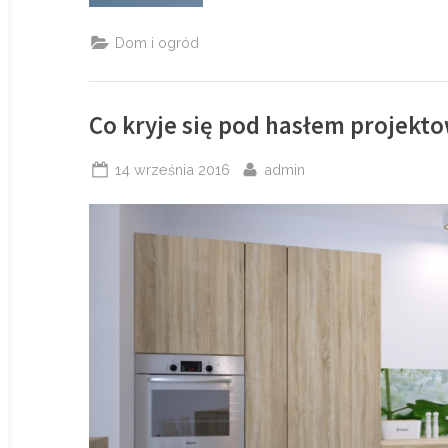
projektowanie
swoich
wnętrz”
Dom i ogród
Co kryje się pod hasłem projekt
Posted
By
14 września 2016
admin
on