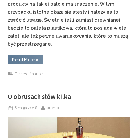
produkty na takiej palcie ma znaczenie. W tym
przypadku istotne okażą się atesty i należy na to
zwrócić uwagę. Świetnie jeśli zamiast drewnianej
będzie to paleta plastikowa, która to posiada wiele
zalet, ale też pewne uwarunkowania, które to muszą
być przestrzegane.
“Charakterystyka
Read More
»
pojemników
plastikowych”
Biznes i finanse
O obrusach słów kilka
Posted
By
8 maja 2016
promo
on