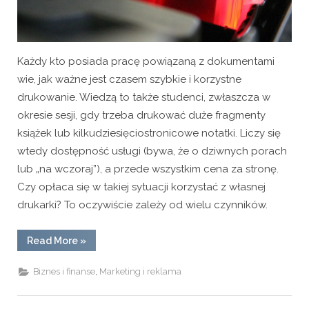
Każdy kto posiada pracę powiązaną z dokumentami
wie, jak ważne jest czasem szybkie i korzystne
drukowanie. Wiedzą to także studenci, zwłaszcza w
okresie sesji, gdy trzeba drukować duże fragmenty
książek lub kilkudziesięciostronicowe notatki. Liczy się
wtedy dostępność usługi (bywa, że o dziwnych porach
lub „na wczoraj”), a przede wszystkim cena za stronę.
Czy opłaca się w takiej sytuacji korzystać z własnej
drukarki? To oczywiście zależy od wielu czynników.
“Drukarka
Read More
»
w
domu
–
,
Biznes i finanse
Marketing i reklama
czy
warto?”