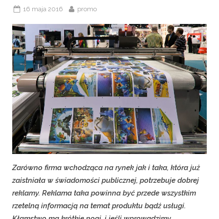
Posted
By
16 maja 2016
promo
on
Zarówno firma wchodząca na rynek jak i taka, która już
zaistniała w świadomości publicznej, potrzebuje dobrej
reklamy. Reklama taka powinna być przede wszystkim
rzetelną informacją na temat produktu bądź usługi.
Kłamstwo ma krótkie nogi, i jeśli wprowadzimy