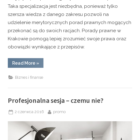
Taka specjalizacja jest niezbędna, ponieważ tylko
szersza wiedza z danego zakresu pozwoli na
udzielenie merytorycznych porad prawnych mogących
przekonać są do swoich racjach. Porady prawne w
Krakowie pomogą lepiej zrozumieć swoje prawa oraz
obowiązki wynikające z przepisów.
“Porady
Read More
»
prawne
–
gdzie
Biznes i finanse
można
je
uzyskać?”
Profesjonalna sesja – czemu nie?
Posted
By
2 czerwca 2016
promo
on