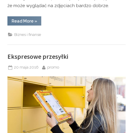
że może wyglądać na zdjęciach bardzo dobrze.
“Profesjonalna
Read More
»
sesja
–
czemu
Biznes i finanse
nie?”
Ekspresowe przesyłki
Posted
By
20 maja 2016
promo
on