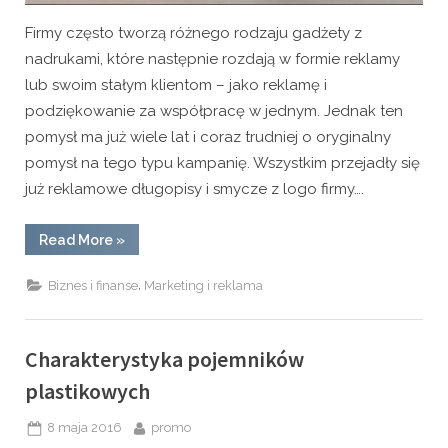
Firmy często tworzą różnego rodzaju gadżety z
nadrukami, które następnie rozdają w formie reklamy
lub swoim stałym klientom – jako reklamę i
podziękowanie za współpracę w jednym. Jednak ten
pomysł ma już wiele lat i coraz trudniej o oryginalny
pomysł na tego typu kampanię. Wszystkim przejadły się
już reklamowe długopisy i smycze z logo firmy….
“Słodycze
Read More
»
jako
reklama?”
,
Biznes i finanse
Marketing i reklama
Charakterystyka pojemników
plastikowych
Posted
By
8 maja 2016
promo