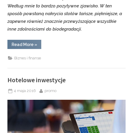
Według mnie to bardzo pozytywne zjawisko. W ten
sposób powstaną nakrycia stołów tańsze, piękniejsze, a
zapewne również znacznie przewyższające wszystkie
inne zdolnościami do biodegradacji.
“O
Read More
»
obrusach
słów
kilka”
Biznes i finanse
Hotelowe inwestycje
Posted
By
4 maja 2016
promo
on