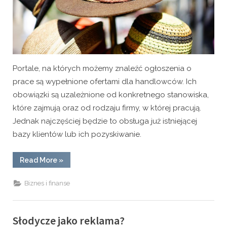
Portale, na których możemy znaleźć ogłoszenia o
prace są wypełnione ofertami dla handlowców. Ich
obowiązki są uzależnione od konkretnego stanowiska,
które zajmują oraz od rodzaju firmy, w której pracują.
Jednak najczęściej będzie to obsługa już istniejącej
bazy klientów lub ich pozyskiwanie.
“Dla
Read More
»
kogo
praca
przy
Biznes i finanse
sprzedaży?”
Słodycze jako reklama?