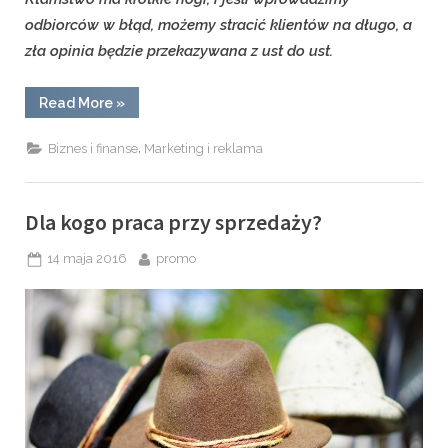
odbiorców w błąd, możemy stracić klientów na długo, a
zła opinia będzie przekazywana z ust do ust.
“Foldery,
Read More
»
ulotki
i
katalogi
,
Biznes i finanse
Marketing i reklama
–
bo
reklama
to
przede
Dla kogo praca przy sprzedaży?
wszystkim
informacja”
Posted
By
14 maja 2016
promo
on