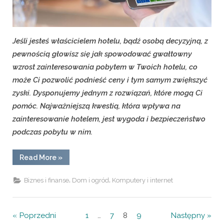
Jeśli jesteś właścicielem hotelu, bądź osobą decyzyjną, z
pewnością głowisz się jak spowodować gwałtowny
wzrost zainteresowania pobytem w Twoich hotelu, co
może Ci pozwolić podnieść ceny i tym samym zwiększyć
zyski. Dysponujemy jednym z rozwiązań, które mogą Ci
pomóc. Najważniejszą kwestią, która wpływa na
zainteresowanie hotelem, jest wygoda i bezpieczeństwo
podczas pobytu w nim.
“Hotelowe
Read More
»
inwestycje”
,
,
Biznes i finanse
Dom i ogród
Komputery i internet
Nawigacja
Poprzedni
1
…
7
8
9
Następny