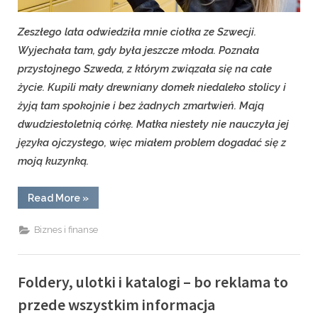
Zeszłego lata odwiedziła mnie ciotka ze Szwecji.
Wyjechała tam, gdy była jeszcze młoda. Poznała
przystojnego Szweda, z którym związała się na całe
życie. Kupili mały drewniany domek niedaleko stolicy i
żyją tam spokojnie i bez żadnych zmartwień. Mają
dwudziestoletnią córkę. Matka niestety nie nauczyła jej
języka ojczystego, więc miałem problem dogadać się z
moją kuzynką.
“Ekspresowe
Read More
»
przesyłki”
Biznes i finanse
Foldery, ulotki i katalogi – bo reklama to
przede wszystkim informacja