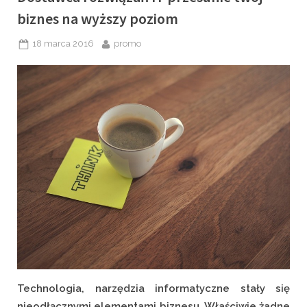
biznes na wyższy poziom
Posted
By
18 marca 2016
promo
on
Technologia, narzędzia informatyczne stały się
nieodłącznymi elementami biznesu. Właściwie żadne