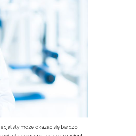
pecjalisty może okazać się bardzo
 na wizytę prywatną, za którą pacjent