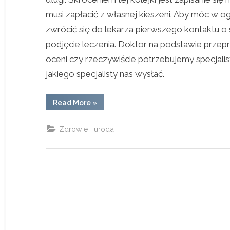
musi zapłacić z własnej kieszeni. Aby móc w og
zwrócić się do lekarza pierwszego kontaktu o 
podjęcie leczenia. Doktor na podstawie prz
oceni czy rzeczywiście potrzebujemy specjalist
jakiego specjalisty nas wysłać.
“Lekarze
Read More
»
specjaliści”
Zdrowie i uroda