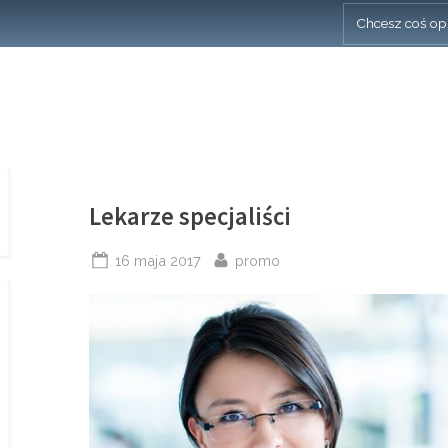
Chcesz coś op
Tag:
Lekarze specjaliści
poradnia
Posted
By
16 maja 2017
promo
on
alergologiczna
kraków