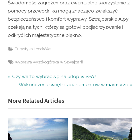
Świadomość zagrożeń oraz ewentualne skorzystanie z
pomocy przewodnika mogą znacząco zwiększyć
bezpieczeństwo i komfort wyprawy. Szwajcarskie Alpy
czekają na tych, którzy są gotowi podjąć wyzwanie i
odkryć ich majestatyczne piękno.
Turystyka i podróże
Tags:
wyprawa wysokogórska w Szwajcarii
Nawigacja
P
Czy warto wybrać się na urlop w SPA?
r
N
Wykończenie wnętrz apartamentów w marmurze
wpisu
e
e
More Related Articles
v
x
i
t
o
P
u
o
s
s