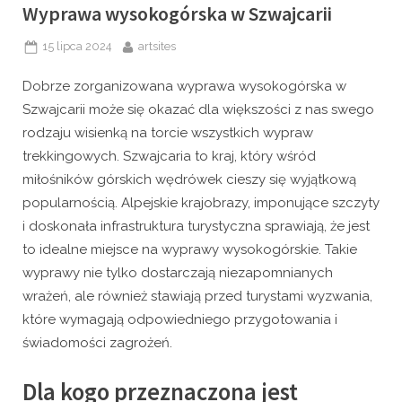
Wyprawa wysokogórska w Szwajcarii
Posted
By
15 lipca 2024
artsites
on
Dobrze zorganizowana wyprawa wysokogórska w
Szwajcarii może się okazać dla większości z nas swego
rodzaju wisienką na torcie wszystkich wypraw
trekkingowych. Szwajcaria to kraj, który wśród
miłośników górskich wędrówek cieszy się wyjątkową
popularnością. Alpejskie krajobrazy, imponujące szczyty
i doskonała infrastruktura turystyczna sprawiają, że jest
to idealne miejsce na wyprawy wysokogórskie. Takie
wyprawy nie tylko dostarczają niezapomnianych
wrażeń, ale również stawiają przed turystami wyzwania,
które wymagają odpowiedniego przygotowania i
świadomości zagrożeń.
Dla kogo przeznaczona jest