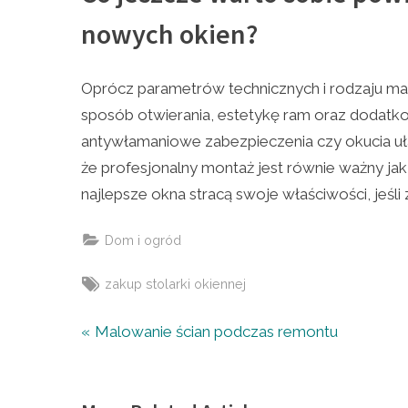
nowych okien?
Oprócz parametrów technicznych i rodzaju ma
sposób otwierania, estetykę ram oraz dodatkow
antywłamaniowe zabezpieczenia czy okucia uł
że profesjonalny montaż jest równie ważny ja
najlepsze okna stracą swoje właściwości, jeśl
Dom i ogród
Tags:
zakup stolarki okiennej
Nawigacja
P
Malowanie ścian podczas remontu
r
wpisu
e