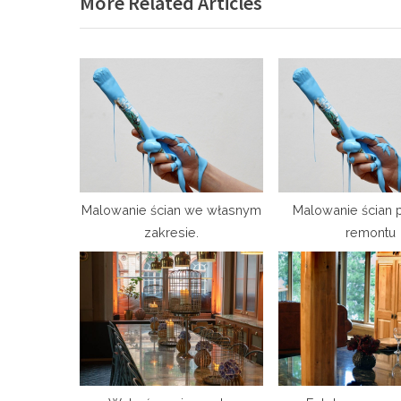
More Related Articles
v
i
o
u
s
P
o
s
t
Malowanie ścian we własnym
Malowanie ścian
zakresie.
remontu
: