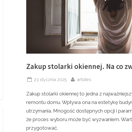
Zakup stolarki okiennej. Na co 
Posted
By
23 stycznia 2025
artsites
on
Zakup stolarki okiennej to jedna z najważniej
remontu domu. Wpływa ona na estetykę budyn
utrzymania. Mnogość dostępnych opcji i param
że proces wyboru może być wyzwaniem. Warto
przygotować.