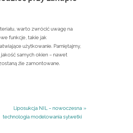
teriału, warto zwrócić uwagę na
e funkcje, takie jak
atwiające użytkowanie. Pamiętajmy,
k jakość samych okien – nawet
i zostaną źle zamontowane.
N
Liposukcja NIL – nowoczesna
e
technologia modelowania sylwetki
x