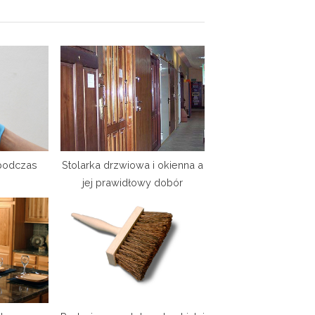
t
P
o
s
t
:
 podczas
Stolarka drzwiowa i okienna a
jej prawidłowy dobór