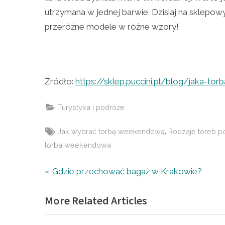
utrzymana w jednej barwie. Dzisiaj na sklepo
przeróżne modele w różne wzory!
Źródło:
https://sklep.puccini.pl/blog/jaka-
Turystyka i podróże
Tags:
,
Jak wybrać torbę weekendową
Rodzaje toreb p
torba weekendowa
Nawigacja
P
Gdzie przechować bagaż w Krakowie?
r
wpisu
More Related Articles
e
v