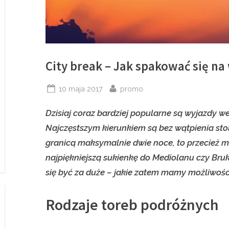
City break – Jak spakować się n
Posted
By
10 maja 2017
promo
on
Dzisiaj coraz bardziej popularne są wyjazdy 
Najczęstszym kierunkiem są bez wątpienia stol
granicą maksymalnie dwie noce, to przecież m
najpiękniejszą sukienkę do Mediolanu czy Bruk
się być za duże – jakie zatem mamy możliwośc
Rodzaje toreb podróżnych