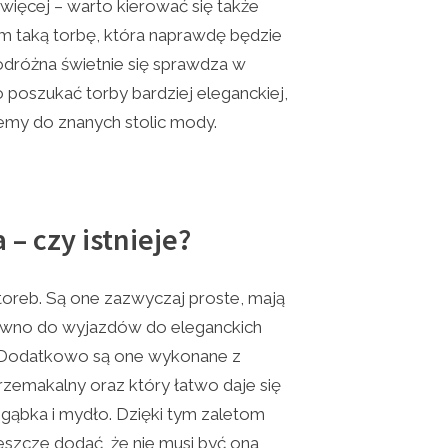
więcej – warto kierować się także
 taką torbę, która naprawdę będzie
odróżna świetnie się sprawdza w
 poszukać torby bardziej eleganckiej,
jemy do znanych stolic mody.
– czy istnieje?
oreb. Są one zazwyczaj proste, mają
równo do wyjazdów do eleganckich
ę. Dodatkowo są one wykonane z
przemakalny oraz który łatwo daje się
 gąbka i mydło. Dzięki tym zaletom
jeszcze dodać, że nie musi być ona