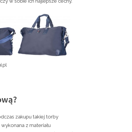
ączy w sobie ich najlepsze cechy.
i.pl
ową?
dczas zakupu takiej torby
 wykonana z materiału