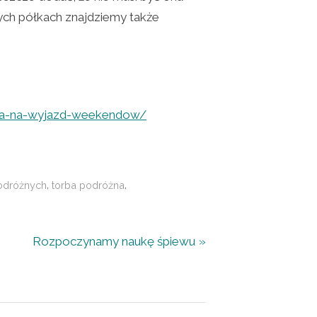
wych półkach znajdziemy także
torba-na-wyjazd-weekendow/
,
,
odróżnych
torba podróżna
N
Rozpoczynamy naukę śpiewu
e
x
t