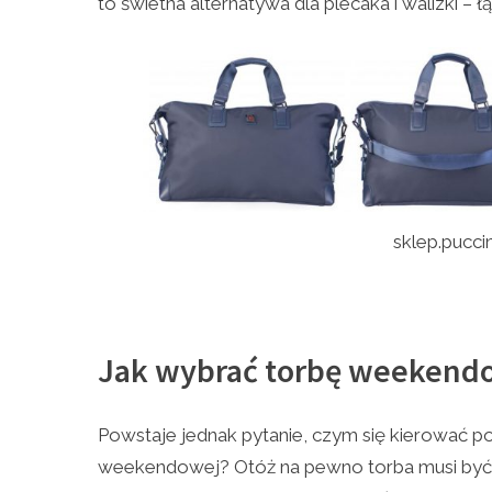
to świetna alternatywa dla plecaka i walizki – ł
sklep.puccin
Jak wybrać torbę weekend
Powstaje jednak pytanie, czym się kierować po
weekendowej? Otóż na pewno torba musi być