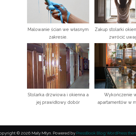
P
o
s
t
Malowanie ścian we własnym
Zakup stolarki okien
zakresie.
zwrócić uwa
:
Stolarka drzwiowa i okienna a
Wykończenie w
jej prawidłowy dobór
apartamentów w 
opyright © 2026 Mały Młyn.
Powered by
PressBook Blog WordPress the