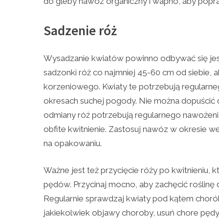
do gleby nawóz organiczny i wapno, aby popraw
Sadzenie róż
Wysadzanie kwiatów powinno odbywać się jes
sadzonki róż co najmniej 45-60 cm od siebie, 
korzeniowego. Kwiaty te potrzebują regularn
okresach suchej pogody. Nie można dopuścić d
odmiany róż potrzebują regularnego nawożeni
obfite kwitnienie. Zastosuj nawóz w okresie w
na opakowaniu.
Ważne jest też przycięcie róży po kwitnieniu,
pędów. Przycinaj mocno, aby zachęcić roślinę 
Regularnie sprawdzaj kwiaty pod kątem chorób
jakiekolwiek objawy choroby, usuń chore pędy