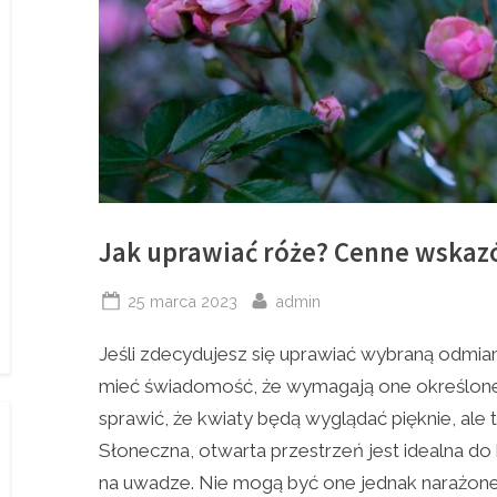
Jak uprawiać róże? Cenne wskaz
Posted
By
25 marca 2023
admin
on
Jeśli zdecydujesz się uprawiać wybraną odmia
mieć świadomość, że wymagają one określonej 
sprawić, że kwiaty będą wyglądać pięknie, ale t
Słoneczna, otwarta przestrzeń jest idealna do 
na uwadze. Nie mogą być one jednak narażone 