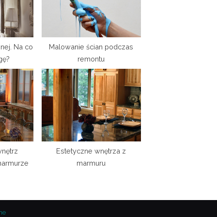
:
nej. Na co
Malowanie ścian podczas
gę?
remontu
nętrz
Estetyczne wnętrza z
marmurze
marmuru
me