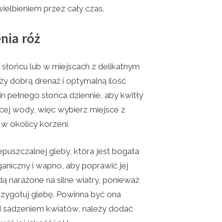
uwielbieniem przez cały czas.
nia róż
m słońcu lub w miejscach z delikatnym
ży dobrą drenaż i optymalną ilość
in pełnego słońca dziennie, aby kwitły
jącej wody, więc wybierz miejsce z
w okolicy korzeni.
epuszczalnej gleby, która jest bogata
aniczny i wapno, aby poprawić jej
dą narażone na silne wiatry, ponieważ
rzygotuj glebę. Powinna być ona
ed sadzeniem kwiatów, należy dodać