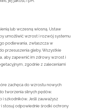
ić jej jakość i pH.
ienią lub wczesną wiosną. Ustaw
aby umożliwić wzrost i rozwój systemu
ego podlewania, zwłaszcza w
o przesuszenia gleby. Wszystkie
a, aby zapewnić im zdrowy wzrost i
egetacyjnym, zgodnie z zaleceniami
 które zachęca do wzrostu nowych
do tworzenia silnych pędów.
 i szkodników. Jeśli zauważysz
 i stosuj odpowiednie środki ochrony