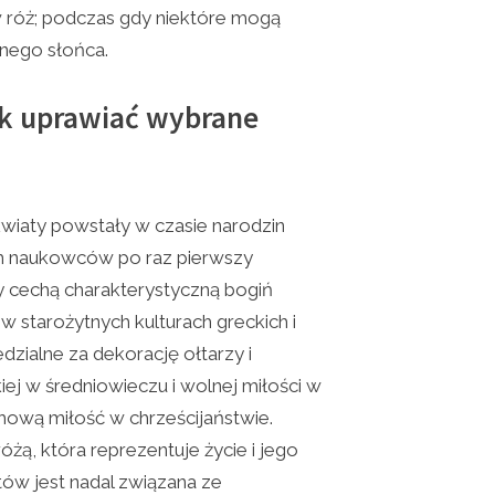
róż; podczas gdy niektóre mogą
nego słońca.
ak uprawiać wybrane
 kwiaty powstały w czasie narodzin
ch naukowców po raz pierwszy
ły cechą charakterystyczną bogiń
i w starożytnych kulturach greckich i
dzialne za dekorację ołtarzy i
ej w średniowieczu i wolnej miłości w
hową miłość w chrześcijaństwie.
óżą, która reprezentuje życie i jego
ów jest nadal związana ze