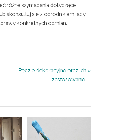
mieć różne wymagania dotyczące
lub skonsultuj się z ogrodnikiem, aby
prawy konkretnych odmian.
N
Pędzle dekoracyjne oraz ich
e
zastosowanie.
x
t
P
o
s
t