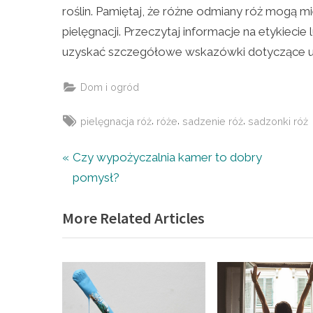
roślin. Pamiętaj, że różne odmiany róż mogą 
pielęgnacji. Przeczytaj informacje na etykiecie 
uzyskać szczegółowe wskazówki dotyczące u
Dom i ogród
Tags:
,
,
,
pielęgnacja róż
róże
sadzenie róż
sadzonki róż
Nawigacja
P
Czy wypożyczalnia kamer to dobry
r
pomysł?
wpisu
e
More Related Articles
v
i
o
u
s