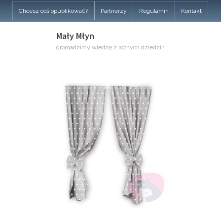
Skip
Chcesz coś opublikować?
Partnerzy
Regulamin
Kontakt
to
content
Mały Młyn
gromadzimy wiedzę z różnych dziedzin