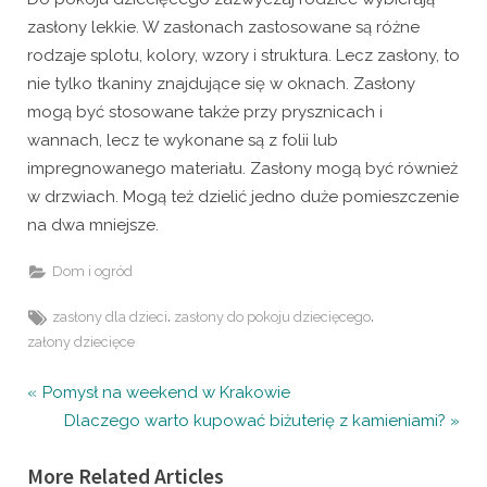
zasłony lekkie. W zasłonach zastosowane są różne
rodzaje splotu, kolory, wzory i struktura. Lecz zasłony, to
nie tylko tkaniny znajdujące się w oknach. Zasłony
mogą być stosowane także przy prysznicach i
wannach, lecz te wykonane są z folii lub
impregnowanego materiału. Zasłony mogą być również
w drzwiach. Mogą też dzielić jedno duże pomieszczenie
na dwa mniejsze.
Dom i ogród
Tags:
,
,
zasłony dla dzieci
zasłony do pokoju dziecięcego
załony dziecięce
Nawigacja
P
Pomysł na weekend w Krakowie
r
N
Dlaczego warto kupować biżuterię z kamieniami?
wpisu
e
e
More Related Articles
v
x