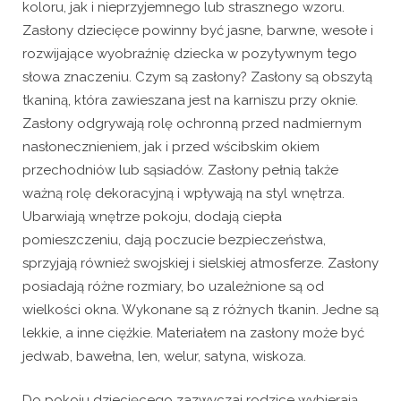
koloru, jak i nieprzyjemnego lub strasznego wzoru.
Zasłony dziecięce powinny być jasne, barwne, wesołe i
rozwijające wyobraźnię dziecka w pozytywnym tego
słowa znaczeniu. Czym są zasłony? Zasłony są obszytą
tkaniną, która zawieszana jest na karniszu przy oknie.
Zasłony odgrywają rolę ochronną przed nadmiernym
nasłonecznieniem, jak i przed wścibskim okiem
przechodniów lub sąsiadów. Zasłony pełnią także
ważną rolę dekoracyjną i wpływają na styl wnętrza.
Ubarwiają wnętrze pokoju, dodają ciepła
pomieszczeniu, dają poczucie bezpieczeństwa,
sprzyjają również swojskiej i sielskiej atmosferze. Zasłony
posiadają różne rozmiary, bo uzależnione są od
wielkości okna. Wykonane są z różnych tkanin. Jedne są
lekkie, a inne ciężkie. Materiałem na zasłony może być
jedwab, bawełna, len, welur, satyna, wiskoza.
Do pokoju dziecięcego zazwyczaj rodzice wybierają