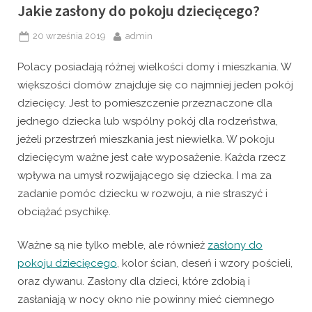
Jakie zasłony do pokoju dziecięcego?
Posted
By
20 września 2019
admin
on
Polacy posiadają różnej wielkości domy i mieszkania. W
większości domów znajduje się co najmniej jeden pokój
dziecięcy. Jest to pomieszczenie przeznaczone dla
jednego dziecka lub wspólny pokój dla rodzeństwa,
jeżeli przestrzeń mieszkania jest niewielka. W pokoju
dziecięcym ważne jest całe wyposażenie. Każda rzecz
wpływa na umysł rozwijającego się dziecka. I ma za
zadanie pomóc dziecku w rozwoju, a nie straszyć i
obciążać psychikę.
Ważne są nie tylko meble, ale również
zasłony do
pokoju dziecięcego
, kolor ścian, deseń i wzory pościeli,
oraz dywanu. Zasłony dla dzieci, które zdobią i
zasłaniają w nocy okno nie powinny mieć ciemnego