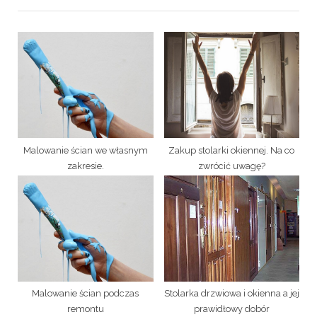
i
t
o
P
u
o
s
s
P
t
o
:
s
t
Malowanie ścian we własnym
Zakup stolarki okiennej. Na co
:
zakresie.
zwrócić uwagę?
Malowanie ścian podczas
Stolarka drzwiowa i okienna a jej
remontu
prawidłowy dobór