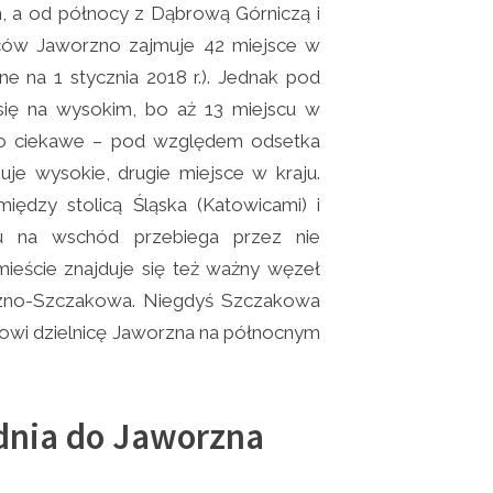
m, a od północy z Dąbrową Górniczą i
ów Jaworzno zajmuje 42 miejsce w
ne na 1 stycznia 2018 r.). Jednak pod
się na wysokim, bo aż 13 miejscu w
 Co ciekawe – pod względem odsetka
je wysokie, drugie miejsce w kraju.
ędzy stolicą Śląska (Katowicami) i
du na wschód przebiega przez nie
ieście znajduje się też ważny węzeł
rzno-Szczakowa. Niegdyś Szczakowa
anowi dzielnicę Jaworzna na północnym
udnia do Jaworzna