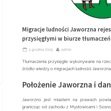
Migracje ludności Jaworzna rej
przysięgłymi w biurze tłumaczeń
Posted
By
3 grudnia 2019
admin
on
Tłumaczenia przysięgłe wykonywane na rzec
źródło wiedzy o migracjach ludności Jaworzna,
Położenie Jaworzna i da
Jaworzno jest miastem na prawach powia
granicząc od zachodu z Mysłowicami i Sos