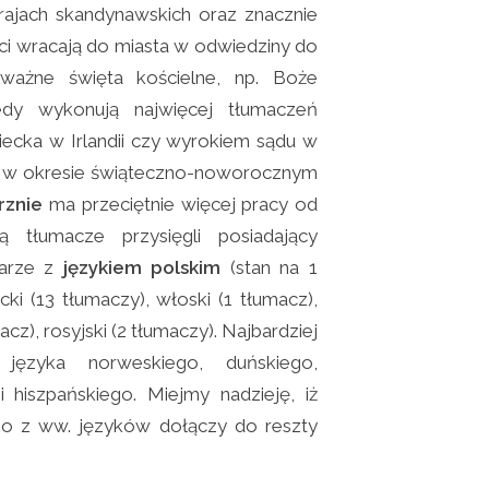
 krajach skandynawskich oraz znacznie
nci wracają do miasta w odwiedziny do
ważne święta kościelne, np. Boże
dy wykonują najwięcej tłumaczeń
iecka w Irlandii czy wyrokiem sądu w
du w okresie świąteczno-noworocznym
rznie
ma przeciętnie więcej pracy od
 tłumacze przysięgli posiadający
parze z
językiem polskim
(stan na 1
ecki (13 tłumaczy), włoski (1 tłumacz),
acz), rosyjski (2 tłumaczy). Najbardziej
języka norweskiego, duńskiego,
i hiszpańskiego. Miejmy nadzieję, iż
go z ww. języków dołączy do reszty