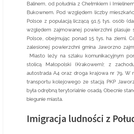
Balinem, od południa z Chełmkiem i Imieline
Bukownem. Pod względem liczby mieszkańc
Polsce z populacją liczącą 91,5 tys. osób (da
względem zajmowanej powierzchni plasuje 
Polsce, obejmując ponad 15 tys. ha ziemi.
zalesionej powierzchni gmina Jaworzno zajmu
Miasto leży na szlaku komunikacyjnym pomi
stolicą Małopolski (Krakowem); z zacho
autostrada A4 oraz droga krajowa nr 79. W m
transportu kolejowego ze stacją PKP Jawo
była odrębną terytorialnie osadą. Obecnie st
biegunie miasta.
Imigracja ludności z Poł