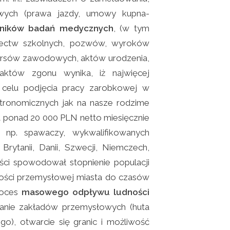
ych (prawa jazdy, umowy kupna-
ników badań medycznych
, (w tym
iadectw szkolnych, pozwów, wyroków
kursów zawodowych, aktów urodzenia,
aktów zgonu wynika, iż najwięcej
celu podjęcia pracy zarobkowej w
stronomicznych jak na nasze rodzime
 ponad 20 000 PLN netto miesięcznie
np. spawaczy, wykwalifikowanych
 Brytanii, Danii, Szwecji, Niemczech,
ości spowodował stopnienie populacji
ności przemysłowej miasta do czasów
Proces
masowego odpływu ludności
wanie zakładów przemysłowych (huta
o), otwarcie się granic i możliwość