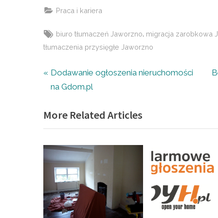
Praca i kariera
Tags:
,
biuro tłumaczeń Jaworzno
migracja zarobkowa 
tłumaczenia przysięgłe Jaworzno
Nawigacja
P
N
Dodawanie ogłoszenia nieruchomości
B
r
e
na Gdom.pl
wpisu
e
x
More Related Articles
v
t
i
P
o
o
u
s
s
t
P
:
o
s