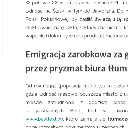
W połowie XX wieku oraz w czasach PRL-u 
ludności na Śląsk, w tym do Jaworzna. Do m
Polski Południowej, by zasilić
świeżą siłą 
elektrownie, hutę szkła, zakłady chemiczne,
wapienie i dolomity w celu produkcji materia
Emigracja zarobkowa za 
przez pryzmat biura tłu
Od roku 1992 (populacja: 100,0 tys. mieszka
gdzie ludność masowo opuszcza miasto z u
mieście zatrudnienia z godziwą płacą
specjalistycznych Best Text w Jaworzn
www.besttext.pl
), które zajmuje się
tłumacz
obce rozmaitych dokumentów urzędowych, m