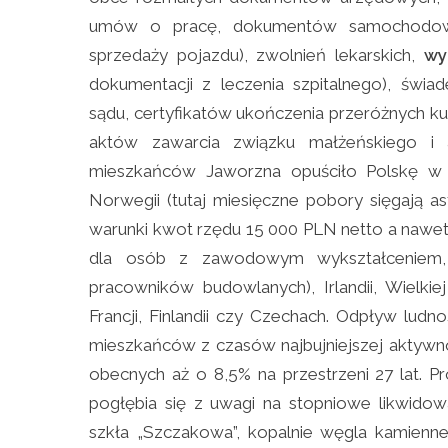
umów o pracę, dokumentów samochodow
sprzedaży pojazdu), zwolnień lekarskich,
wy
dokumentacji z leczenia szpitalnego), św
sądu, certyfikatów ukończenia przeróżnych 
aktów zawarcia związku małżeńskiego i 
mieszkańców Jaworzna opuściło Polskę w 
Norwegii (tutaj miesięczne pobory sięgają a
warunki kwot rzędu 15 000 PLN netto a nawet
dla osób z zawodowym wykształceniem, 
pracowników budowlanych), Irlandii, Wielkiej
Francji, Finlandii czy Czechach. Odpływ ludn
mieszkańców z czasów najbujniejszej aktyw
obecnych aż o 8,5% na przestrzeni 27 lat. 
pogłębia się z uwagi na stopniowe likwido
szkła „Szczakowa”, kopalnie węgla kamienneg