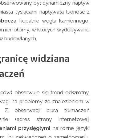
obserwowany był dynamiczny napływ
iasta tysiącami napływała ludność z
roboczą
kopalnie węgla kamiennego,
 kamieniołomy, w których wydobywano
łów budowlanych.
granicę widziana
maczeń
ńców) obserwuje się trend odwrotny,
wagi na problemy ze znalezieniem w
. Z obserwacji biura tłumaczeń
ie (adres strony internetowej:
eniami przysięgłymi
na różne języki
. in.: zaświadczeń o zameldowaniu,