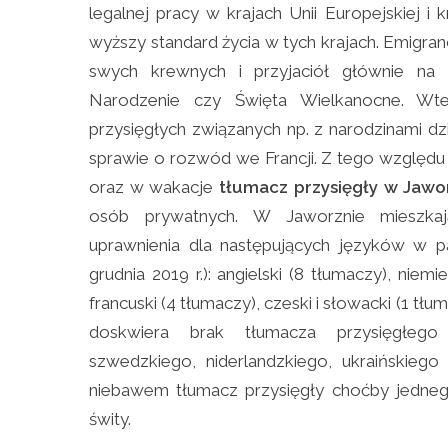
legalnej pracy w krajach Unii Europejskiej i
wyższy standard życia w tych krajach. Emigra
swych krewnych i przyjaciół głównie na 
Narodzenie czy Święta Wielkanocne. Wte
przysięgłych związanych np. z narodzinami dz
sprawie o rozwód we Francji. Z tego wzglę
oraz w wakacje
tłumacz przysięgły
w Jawo
osób prywatnych. W Jaworznie mieszkają
uprawnienia dla następujących języków w 
grudnia 2019 r.): angielski (8 tłumaczy), niemi
francuski (4 tłumaczy), czeski i słowacki (1 tłum
doskwiera brak tłumacza przysięgłego 
szwedzkiego, niderlandzkiego, ukraińskiego 
niebawem tłumacz przysięgły choćby jedne
świty.