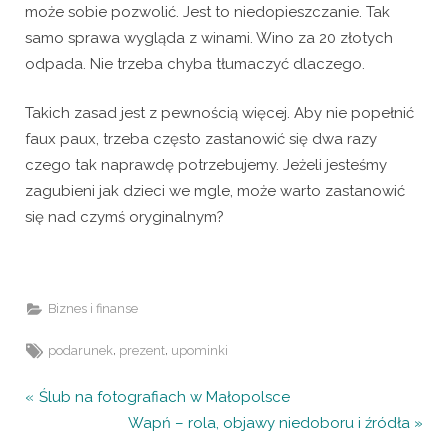
może sobie pozwolić. Jest to niedopieszczanie. Tak
samo sprawa wygląda z winami. Wino za 20 złotych
odpada. Nie trzeba chyba tłumaczyć dlaczego.
Takich zasad jest z pewnością więcej. Aby nie popełnić
faux paux, trzeba często zastanowić się dwa razy
czego tak naprawdę potrzebujemy. Jeżeli jesteśmy
zagubieni jak dzieci we mgle, może warto zastanowić
się nad czymś oryginalnym?
Biznes i finanse
Tags:
,
,
podarunek
prezent
upominki
Nawigacja
P
Ślub na fotografiach w Małopolsce
r
N
Wapń – rola, objawy niedoboru i źródła
wpisu