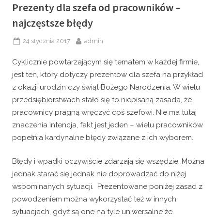
Prezenty dla szefa od pracowników –
najczęstsze błędy
Posted
By
24 stycznia 2017
admin
on
Cyklicznie powtarzającym się tematem w każdej firmie,
jest ten, który dotyczy prezentów dla szefa na przykład
z okazji urodzin czy świąt Bożego Narodzenia. W wielu
przedsiębiorstwach stało się to niepisaną zasada, że
pracownicy pragną wręczyć coś szefowi. Nie ma tutaj
znaczenia intencja, fakt jest jeden – wielu pracowników
popełnia kardynalne błędy związane z ich wyborem.
Błędy i wpadki oczywiście zdarzają się wszędzie. Można
jednak starać się jednak nie doprowadzać do niżej
wspominanych sytuacji. Prezentowane poniżej zasad z
powodzeniem można wykorzystać też w innych
sytuacjach, gdyż są one na tyle uniwersalne że