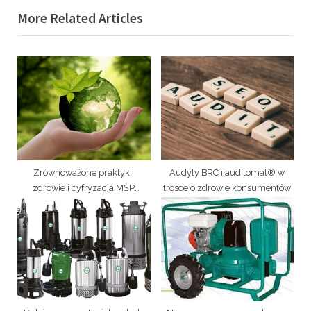
e
e
More Related Articles
v
x
i
t
o
P
u
o
s
s
P
t
o
:
s
t
Zrównoważone praktyki,
Audyty BRC i auditomat® w
:
zdrowie i cyfryzacja MŚP
trosce o zdrowie konsumentów
wspierane przez auditomat®