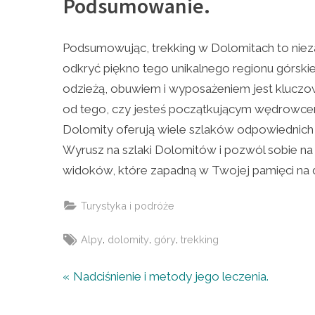
Podsumowanie.
Podsumowując, trekking w Dolomitach to nie
odkryć piękno tego unikalnego regionu górski
odzieżą, obuwiem i wyposażeniem jest kluczo
od tego, czy jesteś początkującym wędrowce
Dolomity oferują wiele szlaków odpowiednich
Wyrusz na szlaki Dolomitów i pozwól sobie na
widoków, które zapadną w Twojej pamięci na 
Turystyka i podróże
Tags:
,
,
,
Alpy
dolomity
góry
trekking
Nawigacja
P
Nadciśnienie i metody jego leczenia.
r
wpisu