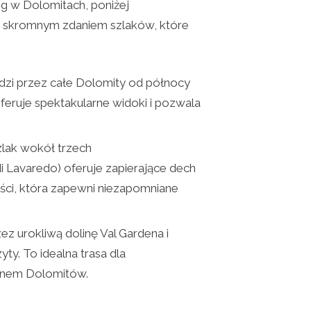
ng w Dolomitach, poniżej
ym skromnym zdaniem szlaków, które
adzi przez całe Dolomity od północy
feruje spektakularne widoki i pozwala
zlak wokół trzech
i Lavaredo) oferuje zapierające dech
ności, która zapewni niezapomniane
ez urokliwą dolinę Val Gardena i
ty. To idealna trasa dla
ęknem Dolomitów.