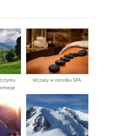
x
t
P
o
s
t
:
czyrku.
Wczasy w ośrodku SPA.
ormacje.