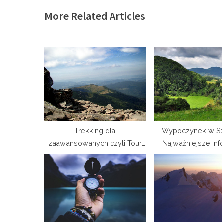
e
More Related Articles
v
i
o
u
s
P
o
s
t
Trekking dla
Wypoczynek w Sz
zaawansowanych czyli Tour
Najważniejsze inf
:
du Mont Blanc.