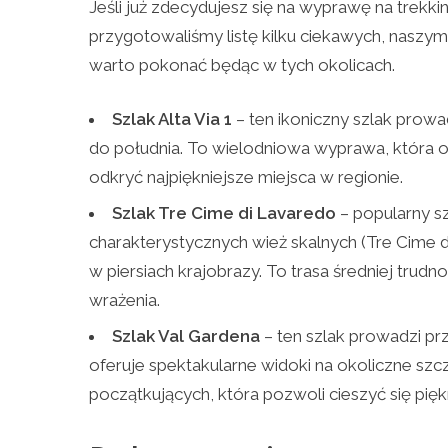
Jeśli już zdecydujesz się na wyprawę na trekki
przygotowaliśmy listę kilku ciekawych, nasz
warto pokonać będąc w tych okolicach.
Szlak Alta Via 1
– ten ikoniczny szlak prow
do południa. To wielodniowa wyprawa, która o
odkryć najpiękniejsze miejsca w regionie.
Szlak Tre Cime di Lavaredo
– popularny s
charakterystycznych wież skalnych (Tre Cime d
w piersiach krajobrazy. To trasa średniej trud
wrażenia.
Szlak Val Gardena
– ten szlak prowadzi prz
oferuje spektakularne widoki na okoliczne szczy
początkujących, która pozwoli cieszyć się pi