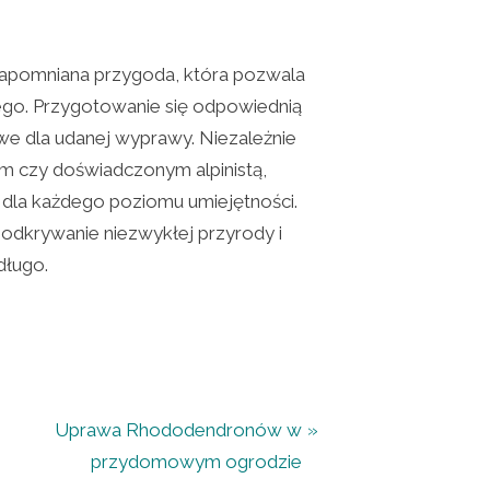
zapomniana przygoda, która pozwala
ego. Przygotowanie się odpowiednią
we dla udanej wyprawy. Niezależnie
m czy doświadczonym alpinistą,
 dla każdego poziomu umiejętności.
 odkrywanie niezwykłej przyrody i
długo.
N
Uprawa Rhododendronów w
e
przydomowym ogrodzie