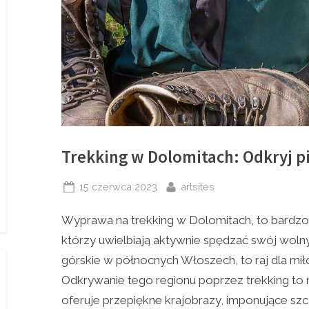
Trekking w Dolomitach: Odkryj p
Posted
By
15 czerwca 2023
artsites
on
Wyprawa na trekking w Dolomitach, to bardzo 
którzy uwielbiają aktywnie spędzać swój wol
górskie w północnych Włoszech, to raj dla miło
Odkrywanie tego regionu poprzez trekking to
oferuje przepiękne krajobrazy, imponujące szc