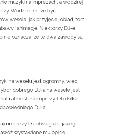
ie muzyki na imprezach, a wodzirej
rezy. Wodzirej może być
w wesela, jak przyjęcie, obiad, tort,
abawy i animacje. Niektórzy DJ-e
to nie oznacza, że te dwa zawody są
yki na weselu jest ogromny, więc
Wybór dobrego DJ-a na wesele jest
at i atmosfera imprezy. Oto kilka
dpowiedniego DJ-a:
aju imprezy DJ obsługuje i jakiego
prawdź wystawione mu opinie.