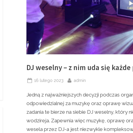
DJ weselny – z nim uda się każde 
Posted
By
16 lutego 2023
admin
on
Jedną z najważniejszych decyzji podczas orga
odpowiedzialnej za muzykę oraz oprawę wizua
zadania te bierze na siebie DJ weselny, który
wodzireja. Zapewnia więc muzykę, oprawę or
wesela przez DJ-a jest niezwykle kompleksow