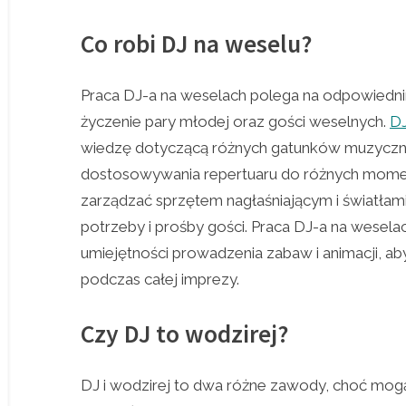
Co robi DJ na weselu?
Praca DJ-a na weselach polega na odpowiednim
życzenie pary młodej oraz gości weselnych.
DJ
wiedzę dotyczącą różnych gatunków muzyczn
dostosowywania repertuaru do różnych mome
zarządzać sprzętem nagłaśniającym i światłami
potrzeby i prośby gości. Praca DJ-a na wese
umiejętności prowadzenia zabaw i animacji, a
podczas całej imprezy.
Czy DJ to wodzirej?
DJ i wodzirej to dwa różne zawody, choć mog