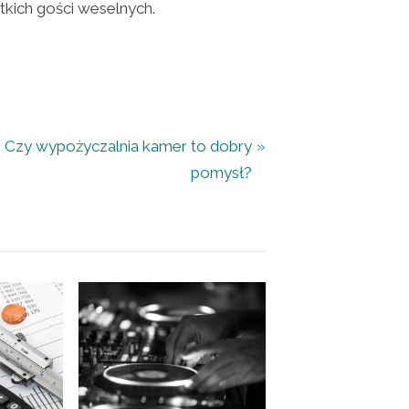
kich gości weselnych.
N
Czy wypożyczalnia kamer to dobry
e
pomysł?
x
t
P
o
s
t
: