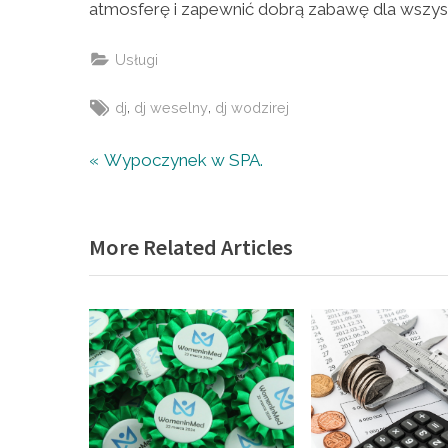
atmosferę i zapewnić dobrą zabawę dla wszyst
Usługi
Tags:
,
,
dj
dj weselny
dj wodzirej
Nawigacja
P
Wypoczynek w SPA.
r
wpisu
e
More Related Articles
v
i
o
u
s
P
o